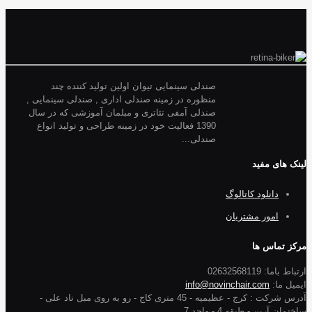
صندلی سینمایی تیوان اولین تولید کننده چند
منظوره در زمینه صندلی اداری , صندلی سینمایی ,
صندلی آمفی تئاتری و مبلمان آموزشی که در سال
1390 فعالیت خود در زمینه طراحی و تولید انواع
صندلی...
لینک های مفید
دانلود کاتالوگ
امور مشتریان
مرکز تماس ها
ارتباط باما: 02632568119
ایمیل ما:
info@novinchair.com
آدرس شرکت : کرج - عظیمیه - 45 متری کاج - رو به روی مبل ناد علی -
ساختمان آرین - طبقه 4 - واحد 7