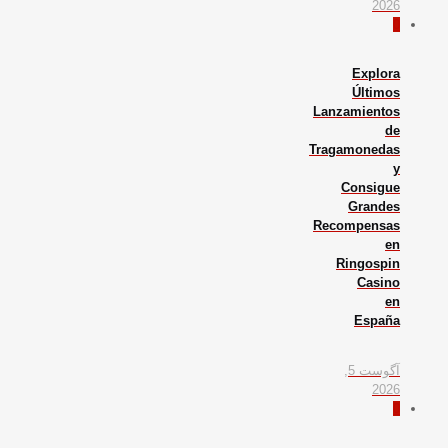
2026
0
Explora
Últimos
Lanzamientos
de
Tragamonedas
y
Consigue
Grandes
Recompensas
en
Ringospin
Casino
en
España
آگوست 5,
2026
0