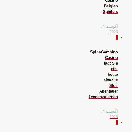
Casino
Belgien
Spielers
آگوست 4,
2026
0
SpinoGambino
Casino
lädt Sie
ein,
heute
aktuelle
Slot-
Abenteuer
kennenzulernen
آگوست 4,
2026
0