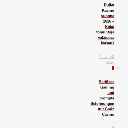
Rullat
Kasino
vuonna
2026 –
Koko
toimintoja
valaiseva
katsaus
آگوست 3,
2026
0
Seriöses
Gaming
und
prompte
Belohnungen
mit Godz
Casino