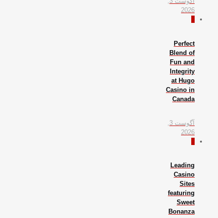
آگوست 3,
2026
0
Perfect
Blend of
Fun and
Integrity
at Hugo
Casino in
Canada
آگوست 3,
2026
0
Leading
Casino
Sites
featuring
Sweet
Bonanza