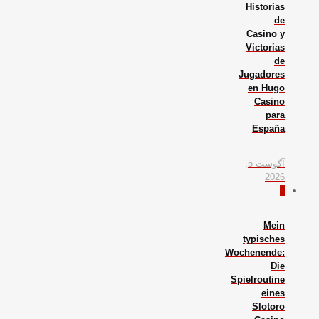
Historias
de
Casino y
Victorias
de
Jugadores
en Hugo
Casino
para
España
آگوست 5,
2026
0
Mein
typisches
Wochenende:
Die
Spielroutine
eines
Slotoro