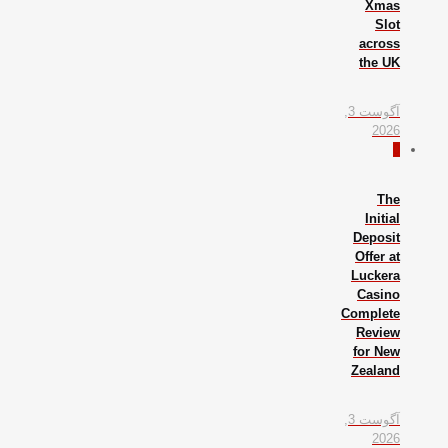
Xmas
Slot
across
the UK
آگوست 3,
2026
0
The
Initial
Deposit
Offer at
Luckera
Casino
Complete
Review
for New
Zealand
آگوست 3,
2026