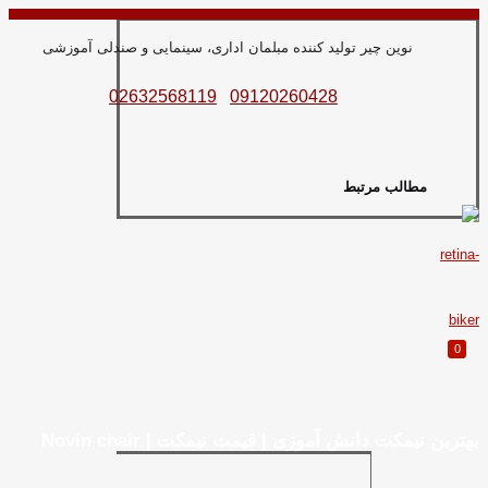
نوین چیر تولید کننده مبلمان اداری، سینمایی و صندلی آموزشی
02632568119
09120260428
مطالب مرتبط
0
بهترین نیمکت دانش آموزی | قیمت نیمکت | Novin chair