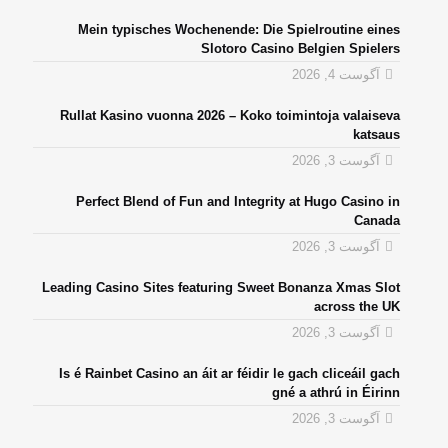
Mein typisches Wochenende: Die Spielroutine eines
Slotoro Casino Belgien Spielers
آگوست 4, 2026
Rullat Kasino vuonna 2026 – Koko toimintoja valaiseva
katsaus
آگوست 3, 2026
Perfect Blend of Fun and Integrity at Hugo Casino in
Canada
آگوست 3, 2026
Leading Casino Sites featuring Sweet Bonanza Xmas Slot
across the UK
آگوست 3, 2026
Is é Rainbet Casino an áit ar féidir le gach cliceáil gach
gné a athrú in Éirinn
آگوست 3, 2026