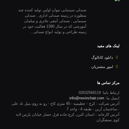
صندلی سینمایی تیوان اولین تولید کننده چند
منظوره در زمینه صندلی اداری , صندلی
سینمایی , صندلی آمفی تئاتری و مبلمان
آموزشی که در سال 1390 فعالیت خود در
زمینه طراحی و تولید انواع صندلی...
لینک های مفید
دانلود کاتالوگ
امور مشتریان
مرکز تماس ها
ارتباط باما: 02632568119
ایمیل ما:
info@novinchair.com
آدرس شرکت : کرج - عظیمیه - 45 متری کاج - رو به روی مبل ناد علی
- ساختمان آرین - طبقه 4 - واحد 7
آدرس کارخانه : استان البرز، کرج،جاده قزل حصار خیابان پارس لانه
کوی صنعتگران