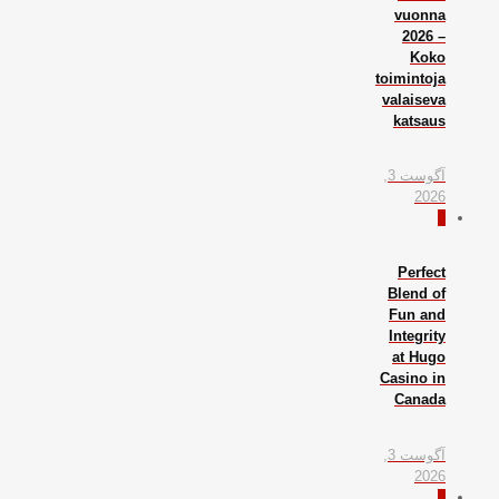
vuonna
2026 –
Koko
toimintoja
valaiseva
katsaus
آگوست 3,
2026
0
Perfect
Blend of
Fun and
Integrity
at Hugo
Casino in
Canada
آگوست 3,
2026
0