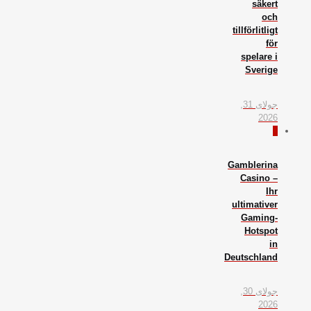
säkert
och
tillförlitligt
för
spelare i
Sverige
جولای 31,
2026
0
Gamblerina
Casino –
Ihr
ultimativer
Gaming-
Hotspot
in
Deutschland
جولای 30,
2026