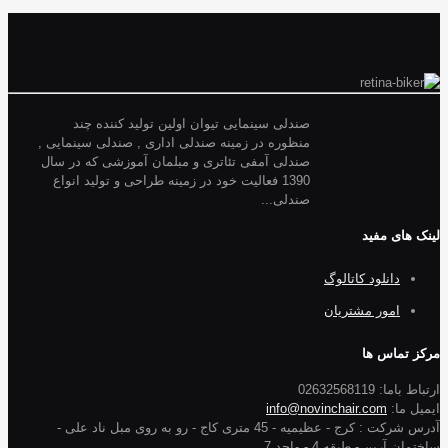
صندلی سینمایی تیوان اولین تولید کننده چند
منظوره در زمینه صندلی اداری , صندلی سینمایی ,
صندلی آمفی تئاتری و مبلمان آموزشی که در سال
1390 فعالیت خود در زمینه طراحی و تولید انواع
صندلی...
لینک های مفید
دانلود کاتالوگ
امور مشتریان
مرکز تماس ها
ارتباط باما: 02632568119
ایمیل ما:
info@novinchair.com
آدرس شرکت : کرج - عظیمیه - 45 متری کاج - رو به روی مبل ناد علی -
ساختمان آرین - طبقه 4 - واحد 7