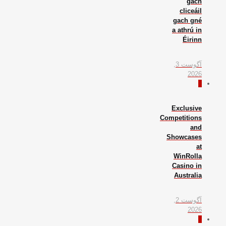
gach
cliceáil
gach gné
a athrú in
Éirinn
آگوست 3,
2026
0
Exclusive
Competitions
and
Showcases
at
WinRolla
Casino in
Australia
آگوست 2,
2026
0