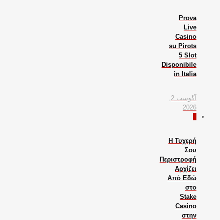
Prova
Live
Casino
su Pirots
5 Slot
Disponibile
in Italia
آگوست 2,
2026
0
Η Τυχερή
Σου
Περιστροφή
Αρχίζει
Από Εδώ
στο
Stake
Casino
στην