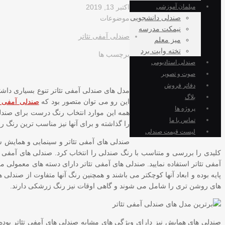
مبلمان آموزشی
اکتبر 13, 2019
صندلی دانشجویی
موضوعات
نیمکت مدرسه
صندلی آمفی تئاتر
میز معلم
تخته وایت برد
برچسب ها
صندلی استادیومی
صوت و تصویر
دفاتر فروش
مدل های صندلی آمفی تئاتر تنوع بسیاری داشته 
بلاگ
این رو می توان متصور بود که
صندلی آمفی تئ
پروژه ها
همه این موارد انتخاب رنگ درست برای صندلی 
تماس با ما
را گذاشته و برای آنها نیز مناسب ترین رنگ را 
لیست قیمت صندلی
صندلی های آمفی تئاتر و سینمایی و همایش شبیه
کلیدی را بررسی و متناسب با رنگ صندلی را انتخاب کرد. صندلی های آمفی ت
آمفی تئاتر استفاده نمایید. صندلی های آمفی تئاتر دارای دسته های معمولی
پایه بوده و ابعاد آنها کوچکتر می باشند و همچنین رنگ آنها متفاوت از صند
های روشن تری را شامل می شوند و گاهی اوقات نیز رنگ زرشکی دارند.
صندلی های همایش نیز دارای ویژگی های مشابه صندلی های آمفی تئاتر بوده 