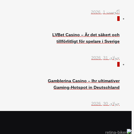
آگوست 1, 2026
0
LVBet Casino – Är det säkert och
tillförlitligt för spelare i Sverige
جولای 31, 2026
0
Gamblerina Casino – Ihr ultimativer
Gaming-Hotspot in Deutschland
جولای 30, 2026