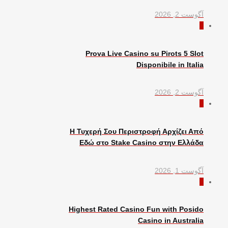
آگوست 2, 2026
0
Prova Live Casino su Pirots 5 Slot
Disponibile in Italia
آگوست 2, 2026
0
Η Τυχερή Σου Περιστροφή Αρχίζει Από
Εδώ στο Stake Casino στην Ελλάδα
آگوست 1, 2026
0
Highest Rated Casino Fun with Posido
Casino in Australia