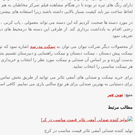
دارای رنگ های تیره تر بوده تا در هنگام مشاهده فیلم تمرکز مخاطبان به هم ن
لحاظ ساخت نیز باید کیفیت بسیار بالایی داشته باشند زیرا استفاده های بیشتری 
در مورد دسته ها صحبت کردیم که این دسته می تواند معمولی ، پاپ کرنی ، دست
رحتی اقدام به یادداشت برداری کند. از طرفی این دسته ها درمحیط های دیگر 
تعریف نمود.
از محصولات دیگر شرکت تیوان می توان به
نیمکت مدرسه
اشاره نمود که تو
نیمکت پیش دبستان ، نیمکت دبستان و نیمکت راهنمایی و دبیرستان تقسیم بن
بدست آورده و بر اساس آن صندلی و نیمکت مورد نظر را انتخاب و خریداری نمای
هر نیمکت مناسبی را انتخاب نمایید.
برای خرید نیمکت و صندلی های آمفی تئاتر می توانید از طریق بخش تماس با 
برای دستیابی به بهترین صندلی برای هر نوع سالنی یاری می نماییم. کافی است 
منبع:
نوین چیر
مطالب مرتبط
تولید کننده صندلی آمفی تئاتر قیمت مناسب در کرج