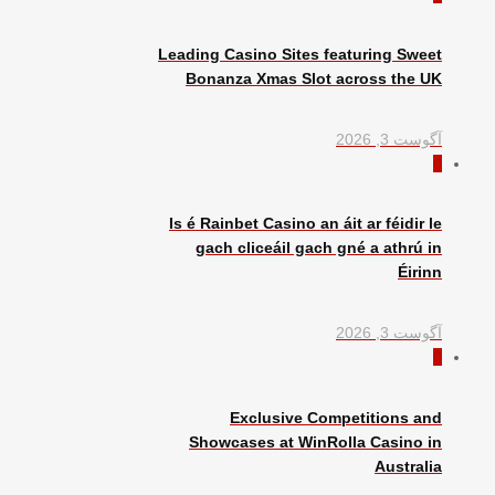
Leading Casino Sites featuring Sweet
Bonanza Xmas Slot across the UK
آگوست 3, 2026
0
Is é Rainbet Casino an áit ar féidir le
gach cliceáil gach gné a athrú in
Éirinn
آگوست 3, 2026
0
Exclusive Competitions and
Showcases at WinRolla Casino in
Australia