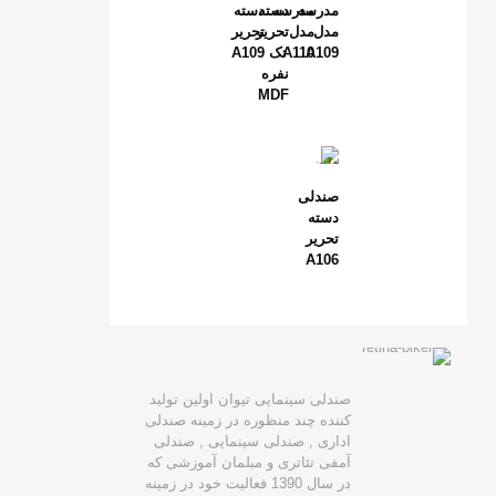
مدرسه
مدرسه
دسته
دسته
مدل
مدل
تحریر
تحریر
A109
A110
تک
A109
نفره
MDF
صندلی
دسته
تحریر
A106
صندلی سینمایی تیوان اولین تولید
کننده چند منظوره در زمینه صندلی
اداری , صندلی سینمایی , صندلی
آمفی تئاتری و مبلمان آموزشی که
در سال 1390 فعالیت خود در زمینه